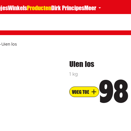
jes
Winkels
Producten
Dirk Principes
Meer
Uien los
Uien los
1 kg
98
VOEG TOE