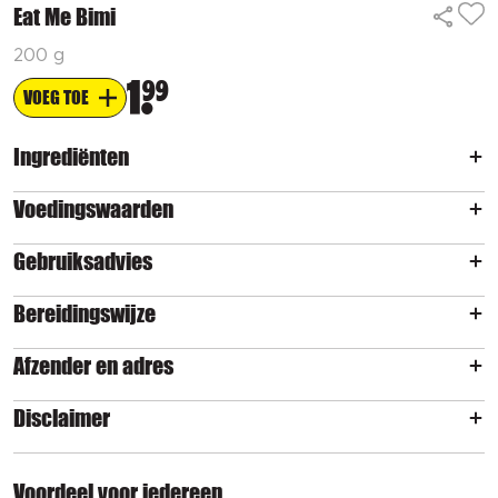
Eat Me Bimi
200 g
1
99
VOEG TOE
Ingrediënten
Voedingswaarden
Gebruiksadvies
Bereidingswijze
Afzender en adres
Disclaimer
Voordeel voor iedereen