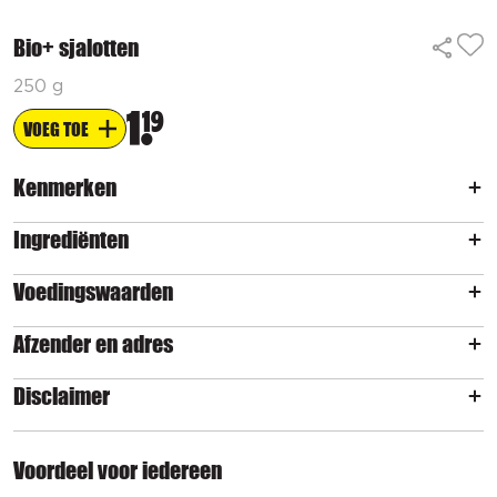
Bio+ sjalotten
250 g
1
19
VOEG TOE
Kenmerken
Ingrediënten
Voedingswaarden
Afzender en adres
Disclaimer
Voordeel voor iedereen