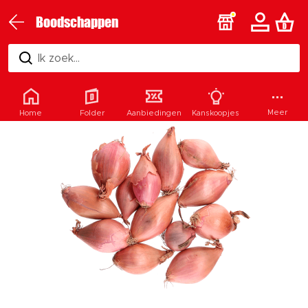
Boodschappen
Ik zoek...
Meer
Home
Folder
Aanbiedingen
Kanskoopjes