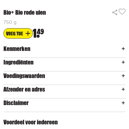
Bio+ Bio rode uien
750 g
1
49
VOEG TOE
Kenmerken
Ingrediënten
Voedingswaarden
Afzender en adres
Disclaimer
Voordeel voor iedereen