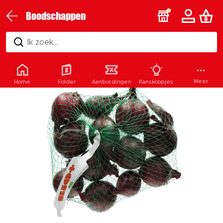
Boodschappen
Ik zoek...
Meer
Home
Folder
Aanbiedingen
Kanskoopjes