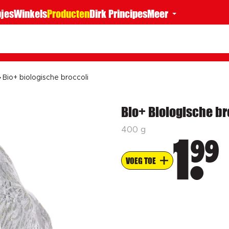
jes
Winkels
Producten
Dirk Principes
Meer
Bio+ biologische broccoli
Bio+ Biologische br
400 g
99
1
VOEG TOE