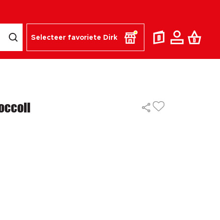
Selecteer favoriete Dirk
occoli