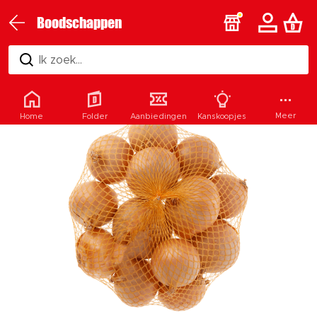
Boodschappen
Ik zoek...
Meer
Home
Folder
Aanbiedingen
Kanskoopjes