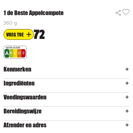
1 de Beste Appelcompote
360 g
72
VOEG TOE
Kenmerken
Ingrediënten
Voedingswaarden
Bereidingswijze
Afzender en adres