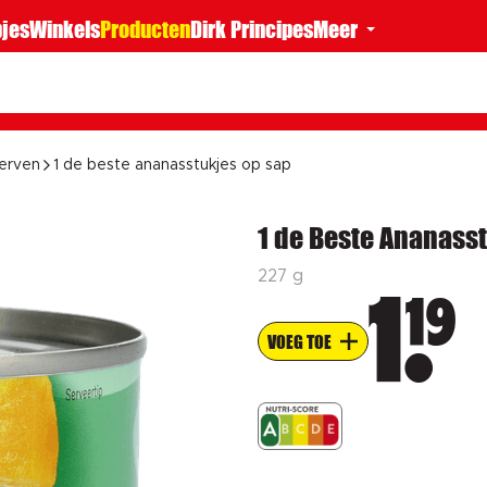
jes
Winkels
Producten
Dirk Principes
Meer
serven
1 de beste ananasstukjes op sap
1 de Beste Ananasst
227 g
19
1
VOEG TOE