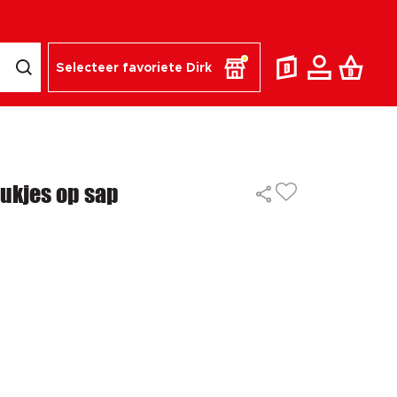
Selecteer favoriete Dirk
ukjes op sap