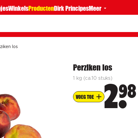
jes
Winkels
Producten
Dirk Principes
Meer
ziken los
Perziken los
1 kg (ca.10 stuks)
98
2
VOEG TOE