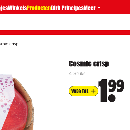
jes
Winkels
Producten
Dirk Principes
Meer
mic crisp
Cosmic crisp
4 Stuks
99
1
VOEG TOE