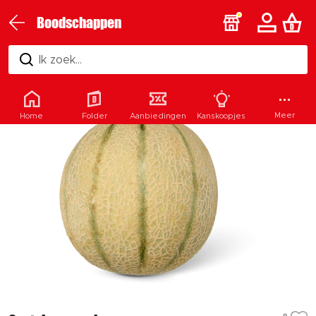
Boodschappen
Ik zoek...
Meer
Home
Folder
Aanbiedingen
Kanskoopjes