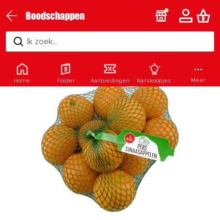
Boodschappen
Ik zoek...
Meer
Home
Folder
Aanbiedingen
Kanskoopjes