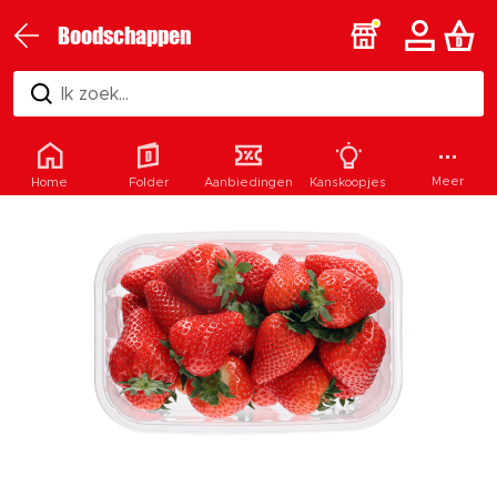
Boodschappen
Ik zoek...
Meer
Home
Folder
Aanbiedingen
Kanskoopjes