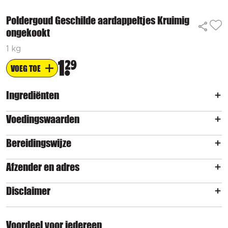
Poldergoud Geschilde aardappeltjes Kruimig
ongekookt
1 kg
1
29
VOEG TOE
Ingrediënten
Voedingswaarden
Bereidingswijze
Afzender en adres
Disclaimer
Voordeel voor iedereen