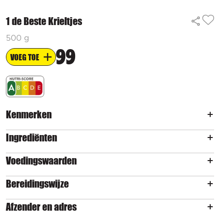
1 de Beste Krieltjes
500 g
99
VOEG TOE
Kenmerken
Ingrediënten
Voedingswaarden
Bereidingswijze
Afzender en adres