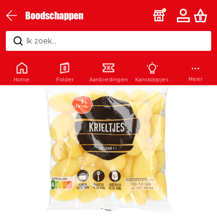
Boodschappen
Ik zoek...
Meer
Home
Folder
Aanbiedingen
Kanskoopjes