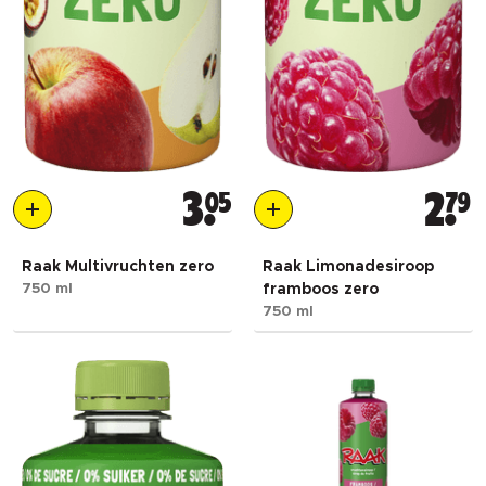
3
05
2
79
Raak Multivruchten zero
Raak Limonadesiroop
750 ml
framboos zero
750 ml