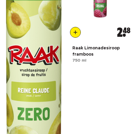
2
48
Raak Limonadesiroop
framboos
750 ml