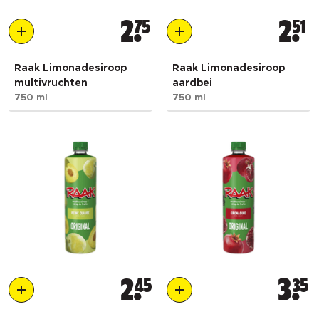
2
75
2
51
Raak Limonadesiroop
Raak Limonadesiroop
multivruchten
aardbei
750 ml
750 ml
2
45
3
35