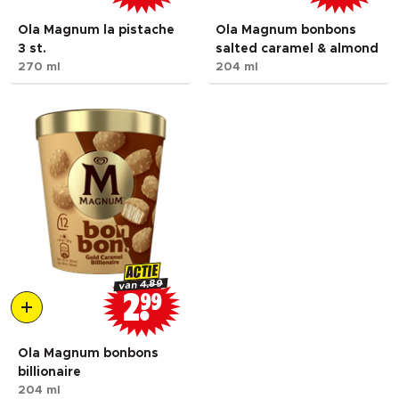
Ola Magnum la pistache
Ola Magnum bonbons
3 st.
salted caramel & almond
270 ml
204 ml
ACTIE
4.89
van
2
99
Ola Magnum bonbons
billionaire
204 ml