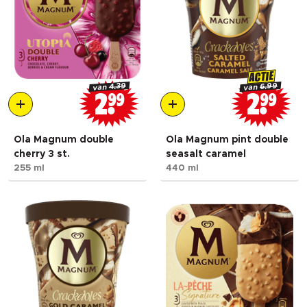
ACTIE
4.39
6.99
van
van
2
99
2
99
Ola Magnum double
Ola Magnum pint double
cherry 3 st.
seasalt caramel
255 ml
440 ml