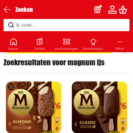
Zoeken
Ik zoek...
Filters & categorieën
Meer
Home
Folder
Aanbiedingen
Kanskoopjes
Zoekresultaten voor magnum ijs