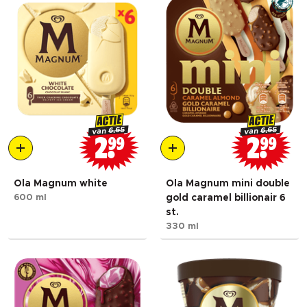
ACTIE
ACTIE
6.65
6.65
van
van
2
99
2
99
Ola Magnum white
Ola Magnum mini double
600 ml
gold caramel billionair 6
st.
330 ml