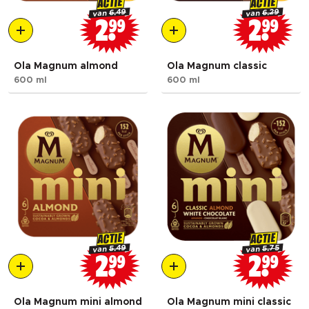
ACTIE
ACTIE
6.49
6.29
van
van
2
99
2
99
Ola Magnum almond
Ola Magnum classic
600 ml
600 ml
ACTIE
ACTIE
5.49
5.75
van
van
2
99
2
99
Ola Magnum mini almond
Ola Magnum mini classic