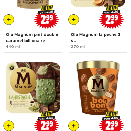
ACTIE
ACTIE
4.39
7.15
van
van
2
99
2
99
Ola Magnum pint double
Ola Magnum la peche 3
caramel billionaire
st.
440 ml
270 ml
ACTIE
ACTIE
4.89
4.65
van
van
2
99
2
99