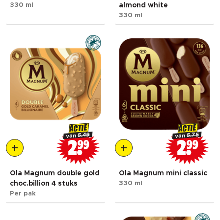
330 ml
almond white
330 ml
ACTIE
ACTIE
5.49
5.75
van
van
2
99
2
99
Ola Magnum double gold
Ola Magnum mini classic
choc.billion 4 stuks
330 ml
Per pak