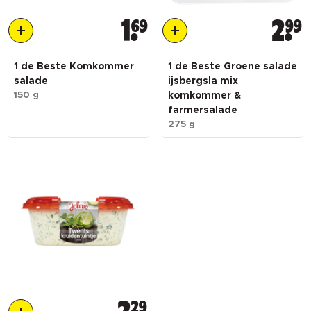
1
69
2
99
1 de Beste Komkommer
1 de Beste Groene salade
salade
ijsbergsla mix
150 g
komkommer &
farmersalade
275 g
29