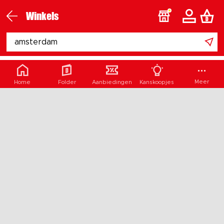
Winkels
Nu open
Open na 20:00
Zondag open
Meer
Home
Folder
Aanbiedingen
Kanskoopjes