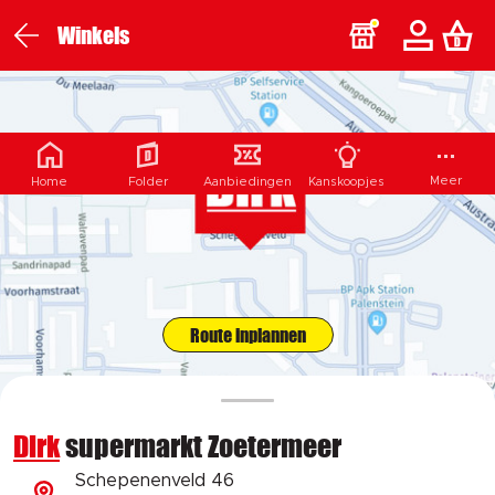
Winkels
Meer
Home
Folder
Aanbiedingen
Kanskoopjes
Route inplannen
Dirk
supermarkt Zoetermeer
Schepenenveld 46