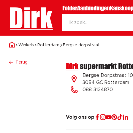
Dirk
Folder
Aanbiedingen
Kanskoop
Winkels
Rotterdam
Bergse dorpstraat
Terug
Dirk
supermarkt Rot
Bergse Dorpstraat 1
3054 GC Rotterdam
088-3134870
Volg ons op