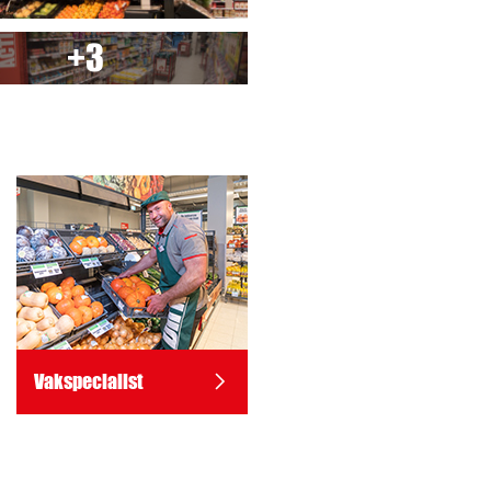
+3
Vakspecialist