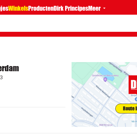
jes
Winkels
Producten
Dirk Principes
Meer
terdam
03
Route 