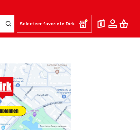
Selecteer favoriete Dirk
inplannen