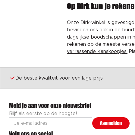
Op Dirk kun je rekene
Onze Dirk-winkel is gevestigd
bevinden ons ook in de buurt 
dagelijkse boodschappen in hu
rekenen op de meeste verse pr
verrassende Kanskoopjes.
Pla
De beste kwaliteit voor een lage prijs
Meld je aan voor onze nieuwsbrief
Blijf als eerste op de hoogte!
Aanmelden
Volg ons op social