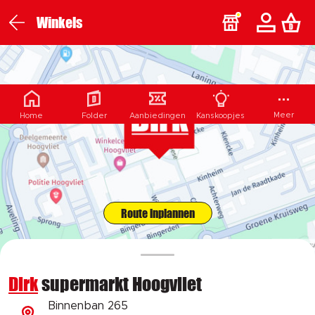
Winkels
Meer
Home
Folder
Aanbiedingen
Kanskoopjes
Route inplannen
Dirk
supermarkt Hoogvliet
Binnenban 265