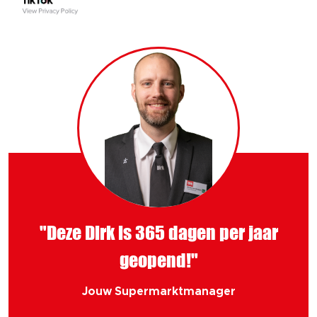
"Deze Dirk is 365 dagen per jaar
geopend!"
Jouw Supermarktmanager