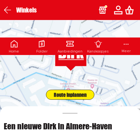
Winkels
Meer
Home
Folder
Aanbiedingen
Kanskoopjes
Route inplannen
Een nieuwe Dirk in Almere-Haven