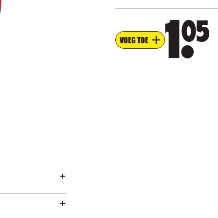
05
1
VOEG TOE