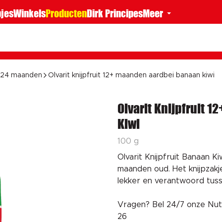
jes
Winkels
Producten
Dirk Principes
Meer
f 24 maanden
Olvarit knijpfruit 12+ maanden aardbei banaan kiwi
Olvarit Knijpfruit 
Kiwi
100 g
Olvarit Knijpfruit Banaan K
maanden oud. Het knijpzakje 
lekker en verantwoord tuss
Vragen? Bel 24/7 onze Nut
26