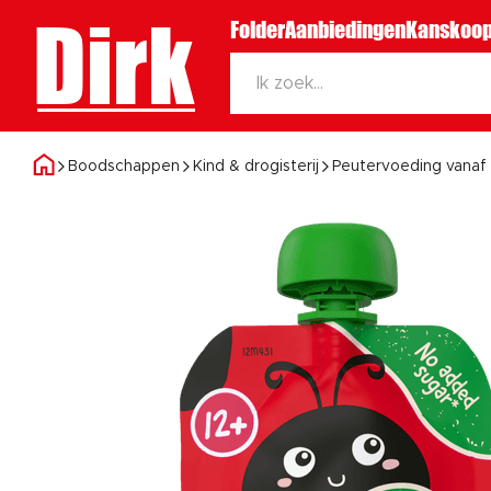
Dirk
Folder
Aanbiedingen
Kanskoop
Boodschappen
Kind & drogisterij
Peutervoeding vana