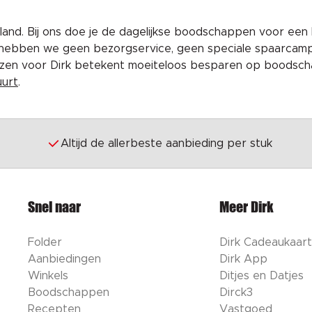
and. Bij ons doe je de dagelijkse boodschappen voor een 
 hebben we geen bezorgservice, geen speciale spaarcam
iezen voor Dirk betekent moeiteloos besparen op boodscha
uurt
.
Altijd de allerbeste aanbieding per stuk
Snel naar
Meer Dirk
Folder
Dirk Cadeaukaart
Aanbiedingen
Dirk App
Winkels
Ditjes en Datjes
Boodschappen
Dirck3
Recepten
Vastgoed