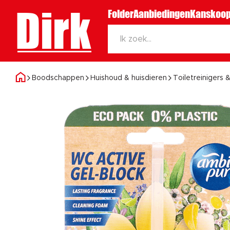
Dirk
Folder
Aanbiedingen
Kanskoop
Boodschappen
Huishoud & huisdieren
Toiletreinigers &