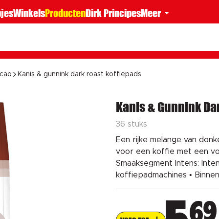
jes
Winkels
Producten
Dirk Principes
Meer
acao
Kanis & gunnink dark roast koffiepads
Kanis & Gunnink Da
36 stuks
Een rijke melange van don
voor een koffie met een vol
Smaaksegment Intens: Inte
koffiepadmachines • Binnen
69