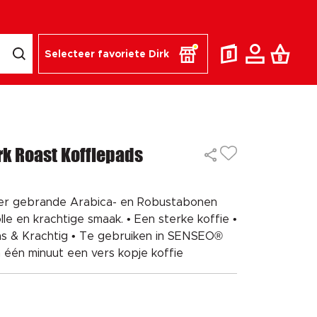
Selecteer favoriete Dirk
rk Roast Koffiepads
ker gebrande Arabica- en Robustabonen
le en krachtige smaak. • Een sterke koffie •
ns & Krachtig • Te gebruiken in SENSEO®
 één minuut een vers kopje koffie