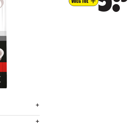
5
VOEG TOE