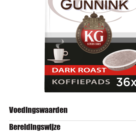
Voedingswaarden
Bereidingswijze