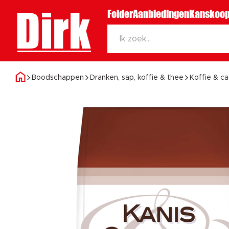
Dirk
Folder
Aanbiedingen
Kanskoop
Boodschappen
Dranken, sap, koffie & thee
Koffie & c