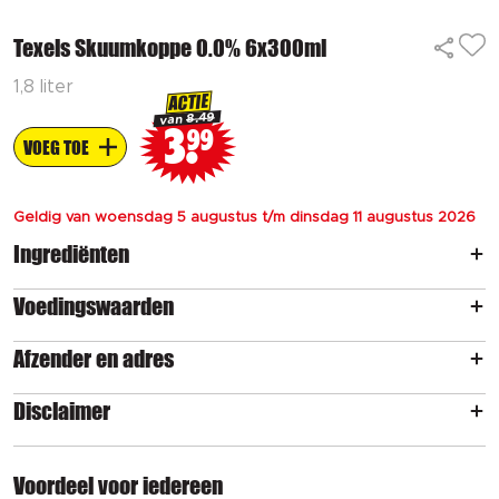
Texels Skuumkoppe 0.0% 6x300ml
1,8 liter
ACTIE
8.49
van
3
99
VOEG TOE
Geldig van woensdag 5 augustus t/m dinsdag 11 augustus 2026
Ingrediënten
Voedingswaarden
Afzender en adres
Disclaimer
Voordeel voor iedereen