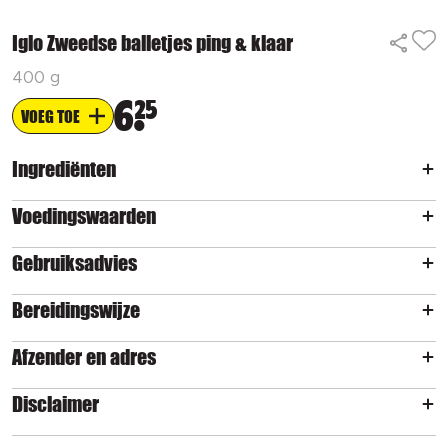
Iglo Zweedse balletjes ping & klaar
400 g
6
25
VOEG TOE
Ingrediënten
Voedingswaarden
Gebruiksadvies
Bereidingswijze
Afzender en adres
Disclaimer