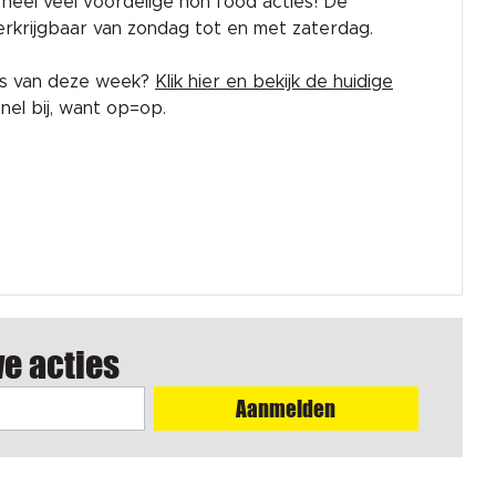
rk heel veel voordelige non food acties! De
 verkrijgbaar van zondag tot en met zaterdag.
es van deze week?
Klik hier en bekijk de huidige
el bij, want op=op.
we acties
Aanmelden