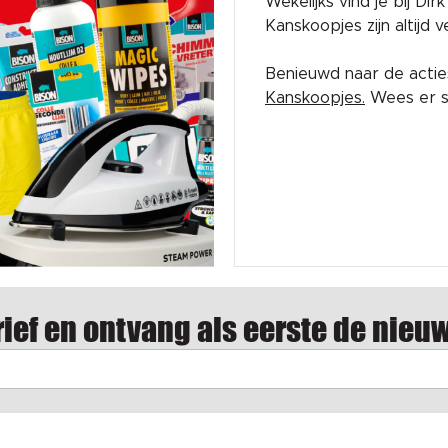
Wekelijks vind je bij Di
Kanskoopjes zijn altijd
Benieuwd naar de acti
Kanskoopjes.
Wees er sn
ief en ontvang als eerste de nieu