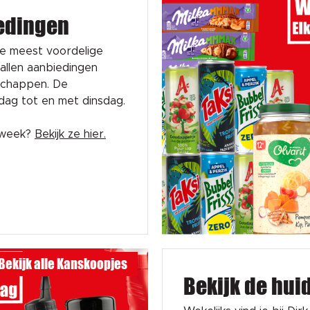
edingen
de meest voordelige
tallen aanbiedingen
schappen. De
sdag tot en met dinsdag.
e week?
Bekijk ze hier.
Bekijk alle Kanskoopjes
Bekijk de hui