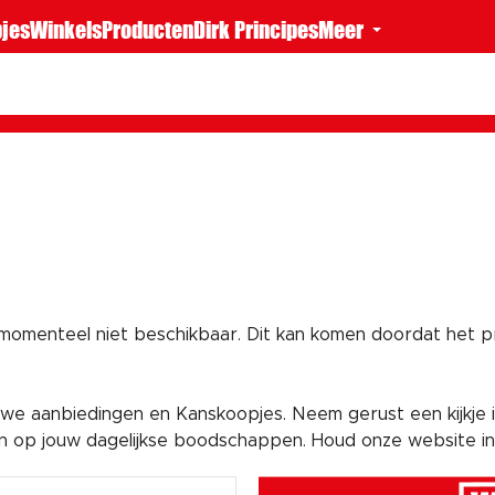
jes
Winkels
Producten
Dirk Principes
Meer
 momenteel niet beschikbaar. Dit kan komen doordat het pro
e aanbiedingen en Kanskoopjes. Neem gerust een kijkje i
en op jouw dagelijkse boodschappen. Houd onze website i