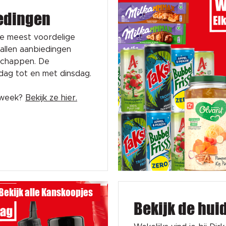
edingen
de meest voordelige
tallen aanbiedingen
schappen. De
sdag tot en met dinsdag.
e week?
Bekijk ze hier.
Bekijk alle Kanskoopjes
Bekijk de hui