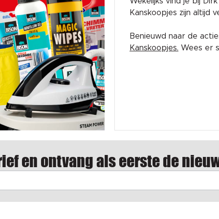
Wekelijks vind je bij Di
Kanskoopjes zijn altijd
Benieuwd naar de acti
Kanskoopjes.
Wees er sn
ief en ontvang als eerste de nieu