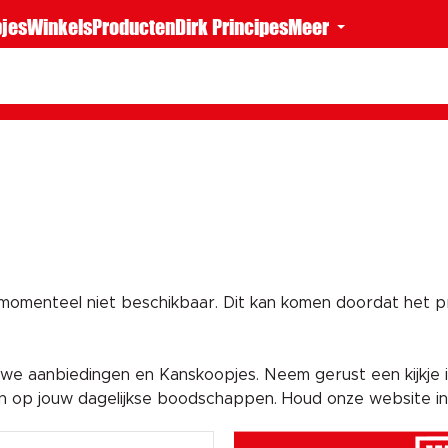
jes
Winkels
Producten
Dirk Principes
Meer
 momenteel niet beschikbaar. Dit kan komen doordat het pro
e aanbiedingen en Kanskoopjes. Neem gerust een kijkje i
en op jouw dagelijkse boodschappen. Houd onze website i