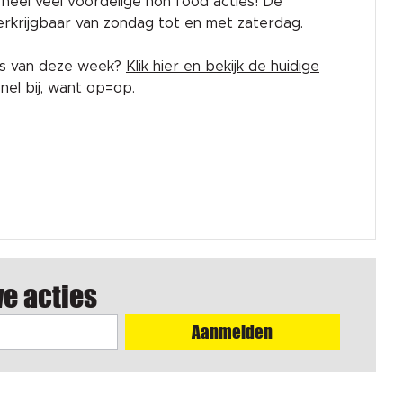
rk heel veel voordelige non food acties! De
 verkrijgbaar van zondag tot en met zaterdag.
es van deze week?
Klik hier en bekijk de huidige
el bij, want op=op.
we acties
Aanmelden