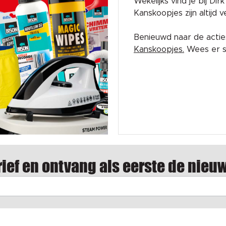
Wekelijks vind je bij Di
Kanskoopjes zijn altijd
Benieuwd naar de acti
Kanskoopjes.
Wees er sn
ief en ontvang als eerste de nieu