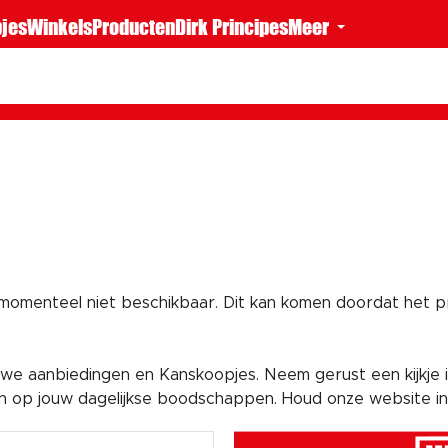
jes
Winkels
Producten
Dirk Principes
Meer
 momenteel niet beschikbaar. Dit kan komen doordat het pro
e aanbiedingen en Kanskoopjes. Neem gerust een kijkje i
en op jouw dagelijkse boodschappen. Houd onze website i