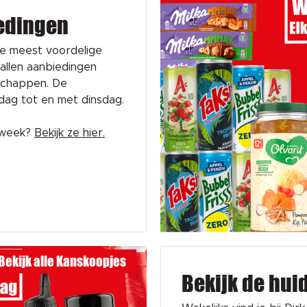
edingen
de meest voordelige
tallen aanbiedingen
schappen. De
sdag tot en met dinsdag.
e week?
Bekijk ze hier.
Bekijk alle Kanskoopjes
Bekijk de hui