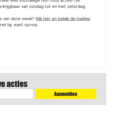
rk heel veel voordelige non food acties! De
 verkrijgbaar van zondag tot en met zaterdag.
es van deze week?
Klik hier en bekijk de huidige
el bij, want op=op.
we acties
Aanmelden